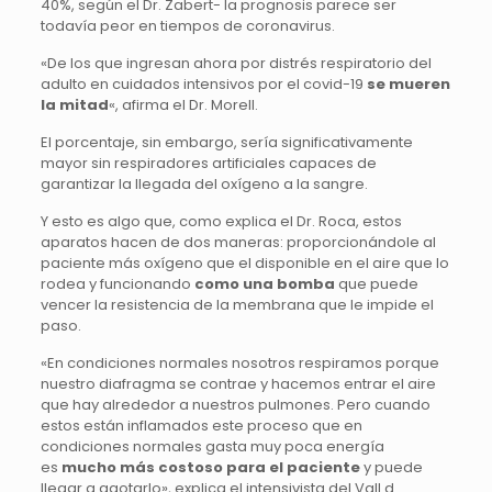
40%, según el Dr. Zabert- la prognosis parece ser
todavía peor en tiempos de coronavirus.
«De los que ingresan ahora por distrés respiratorio del
adulto en cuidados intensivos por el covid-19
se mueren
la mitad
«, afirma el Dr. Morell.
El porcentaje, sin embargo, sería significativamente
mayor sin respiradores artificiales capaces de
garantizar la llegada del oxígeno a la sangre.
Y esto es algo que, como explica el Dr. Roca, estos
aparatos hacen de dos maneras: proporcionándole al
paciente más oxígeno que el disponible en el aire que lo
rodea y funcionando
como una bomba
que puede
vencer la resistencia de la membrana que le impide el
paso.
«En condiciones normales nosotros respiramos porque
nuestro diafragma se contrae y hacemos entrar el aire
que hay alrededor a nuestros pulmones. Pero cuando
estos están inflamados este proceso que en
condiciones normales gasta muy poca energía
es
mucho más costoso para el paciente
y puede
llegar a agotarlo», explica el intensivista del Vall d