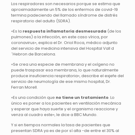
Los respiradores son necesarios porque se estima que
aproximadamente un 5% de los enfermos de covid-19
termina padeciendo del llamado síndrome de distrés
respiratorio del adulto (SDRA).
«Es la
respuesta inflamatoria desmesurada
(de los
pulmones) a la infección, en este caso vírica, por
coronavirus», explica el Dr. Oriol Roca, médico adjunto
del servicio de medicina intensiva del Hospital Vall d
´Hebron de Barcelona.
«Se crea una especie de membrana y el oxígeno no
puede traspasar esa membrana, lo que naturalmente
produce insuficiencia respiratoria», describe el exjefe del
servicio de neumología de ese mismo hospital, Dr.
Ferran Morell.
«Es una condición que
no tiene un tratamiento
. Lo
único es poner a los pacientes en ventilación mecánica
y esperar que haya suerte y el organismo reaccione y
venza al cuadro este», le dice a BBC Mundo.
Y si en tiempos normales la tasa de pacientes que
presentan SDRA ya es de por sí alta -de entre el 30% al