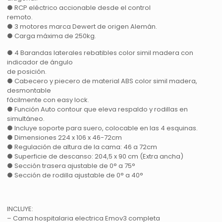
● RCP eléctrico accionable desde el control
remoto.
● 3 motores marca Dewert de origen Alemán.
● Carga máxima de 250kg.
● 4 Barandas laterales rebatibles color simil madera con
indicador de ángulo
de posición.
● Cabecero y piecero de material ABS color simil madera,
desmontable
fácilmente con easy lock.
● Función Auto contour que eleva respaldo y rodillas en
simultáneo.
● Incluye soporte para suero, colocable en las 4 esquinas.
● Dimensiones 224 x 106 x 46-72cm
● Regulación de altura de la cama: 46 a 72cm
● Superficie de descanso: 204,5 x 90 cm (Extra ancha)
● Sección trasera ajustable de 0° a 75°
● Sección de rodilla ajustable de 0° a 40°
INCLUYE:
– Cama hospitalaria electrica Emov3 completa