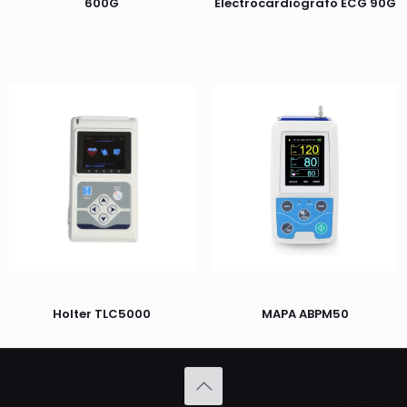
600G
Electrocardiógrafo ECG 90G
Holter TLC5000
MAPA ABPM50