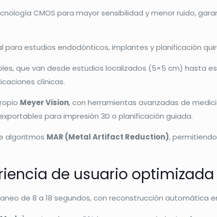
ecnología CMOS para mayor sensibilidad y menor ruido, garan
l para estudios endodónticos, implantes y planificación quir
ables, que van desde estudios localizados (5×5 cm) hasta 
caciones clínicas.
propio
Meyer Vision
, con herramientas avanzadas de medició
xportables para impresión 3D o planificación guiada.
te algoritmos
MAR (Metal Artifact Reduction)
, permitiend
eriencia de usuario optimizada
scaneo de 8 a 18 segundos, con reconstrucción automática 