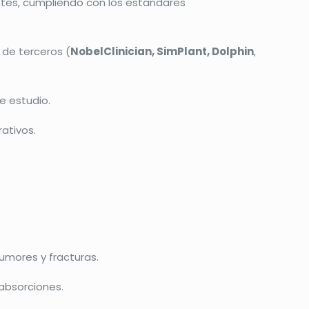
ntes, cumpliendo con los estándares
a de terceros (
NobelClinician, SimPlant, Dolphin
,
de estudio.
ativos.
tumores y fracturas.
absorciones.