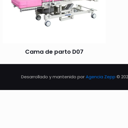
Cama de parto D07
Desarrollado y mantenido por
Agencia Zepp
© 20